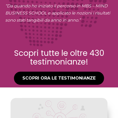
“Da quando ho iniziato il percorso in MBS – MIND
BUSINESS SCHOOL e applicato le nozioni i risultati
sono stati tangibili da anno in anno.”
Scopri tutte le oltre 430
testimonianze!
SCOPRI ORA LE TESTIMONIANZE