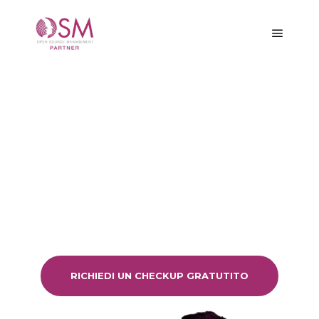
Privacy Policy
Cookie Policy
Termini e Condizioni
Risultati
concreti
per la tua azienda.
OSM – Open Source Management
è la società di
consulenza aziendale che si dedica da sempre allo
sviluppo delle imprese italiane.
RICHIEDI UN CHECKUP GRATUTITO