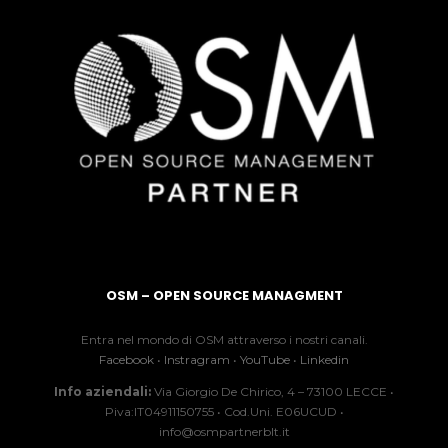
OSM – OPEN SOURCE MANAGMENT
Entra nel mondo di OSM attraverso i nostri canali.
Facebook
•
Instragram
•
YouTube
•
Linkedin
Info aziendali:
Via Giorgio De Chirico, 4 – 73100 LECCE •
Piva:IT04911150755 • Cod.Uni. E06UCUD •
info@osmpartnerblt.it