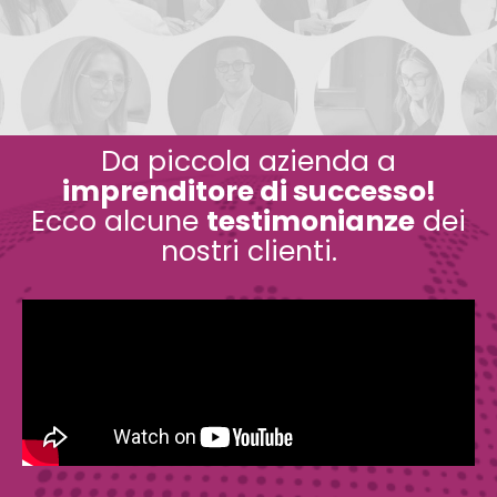
Da piccola azienda a
imprenditore di successo!
Ecco alcune
testimonianze
dei
nostri clienti.