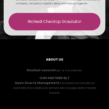
richiesta, nel pieno rispetto della normativa vigente.
Richiedi CheckUp Grautuito!
ABOUT US
Risultati concreti
per la tua azienda.
OSM PARTNER BLT
Open Source Management
è la società di consulenza
aziendale che si dedica da sempre allo sviluppo delle imprese
italiane.