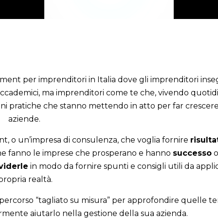
ment per imprenditori in Italia
dove gli imprenditori inse
 accademici, ma imprenditori come te che, vivendo quot
oni pratiche che stanno mettendo in atto per far crescere
aziende.
, o un’impresa di consulenza, che voglia fornire
risulta
ò che fanno le imprese che prosperano e hanno
successo
o
viderle
in modo da fornire spunti e consigli utili da appli
propria realtà.
ercorso “tagliato su misura”
per approfondire quelle te
nte aiutarlo nella gestione della sua azienda.