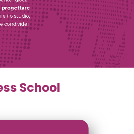
i progettare
le (lo studio,
he condivide i
ess School
ividuale studiato ad hoc per