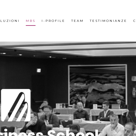
LUZIONI
MBS
I-PROFILE
TEAM
TESTIMONIANZE
C
iness School