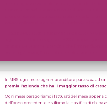
le sue esigenze aziendali.
Questo prevede lo studio di a
studente troverà una serie di nozioni teoriche sull’ a
saranno intervallati da esercizi pratici in cui lo sarà 
poter applicare alla propria realtà aziendale i concetti
Tutto questo sotto la supervisione dei tutor MBS spec
argomento.
Uno dei segreti di MBS è proprio questo: 
conoscenze
teoriche facendo si che l’imprenditore/m
avendo già chiaro, fin da subito, quali saranno le azio
In MBS, ogni mese ogni imprenditore partecipa ad un g
premia l’azienda che ha il maggior tasso di cresc
Ogni mese paragoniamo i fatturati del mese appena c
dell’anno precedente e stiliamo la classifica di chi ha 