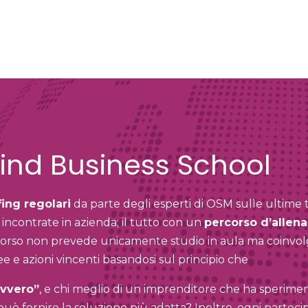
nd Business School
fing regolari
da parte degli esperti di OSM sulle ultime
 incontrate in azienda; il tutto con un
percorso d’allen
corso non prevede unicamente studio in aula ma coinvol
e e azioni vincenti basandosi sul principio che
avvero”
, e chi meglio di un imprenditore che ha sperimen
può fornire la soluzione più adatta?
Inoltre, ogni parteci