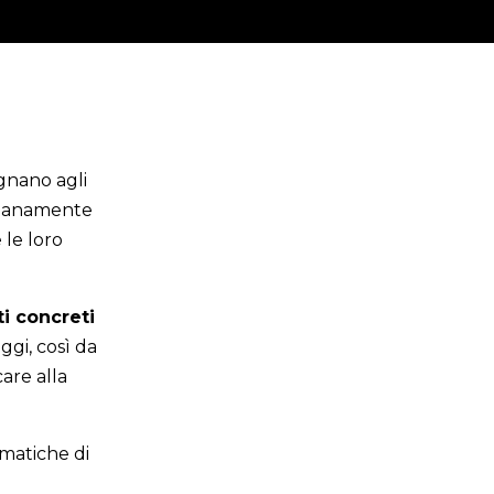
gnano agli
idianamente
 le loro
ti concreti
ggi, così da
care alla
matiche di