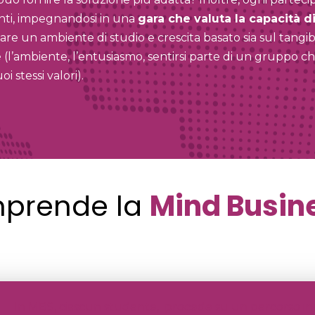
enti, impegnandosi in una
gara che valuta la capacità d
reare un ambiente di studio e crescita basato sia sul tangibi
le (l’ambiente, l’entusiasmo, sentirsi parte di un gruppo c
oi stessi valori).
prende la
Mind Busin
In MBS, ciascun studente, procede su un percorso ind