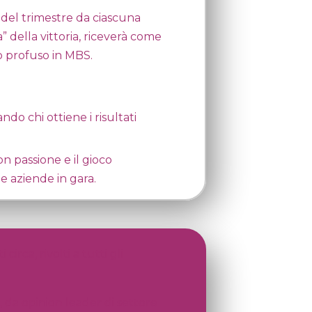
 del trimestre da ciascuna
a” della vittoria, riceverà come
 profuso in MBS.
o chi ottiene i risultati
on passione e il gioco
e aziende in gara.
irca, rivolti a tutti gli
 da opinion leader di settore