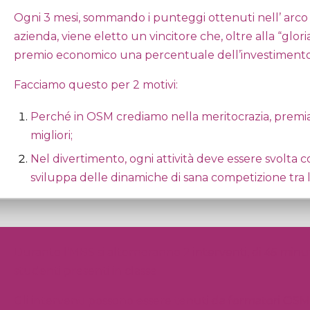
Ogni 3 mesi, sommando i punteggi ottenuti nell’ arco
azienda, viene eletto un vincitore che, oltre alla “glori
premio economico una percentuale dell’investimento
Facciamo questo per 2 motivi:
Perché in OSM crediamo nella meritocrazia, premiand
migliori;
Nel divertimento, ogni attività deve essere svolta c
sviluppa delle dinamiche di sana competizione tra l
Durante l’MBS si alterneranno 2 interventi, di 45 minuti c
studenti presenti in classe.
Gli interventi possono essere tenuti da formatori OSM,