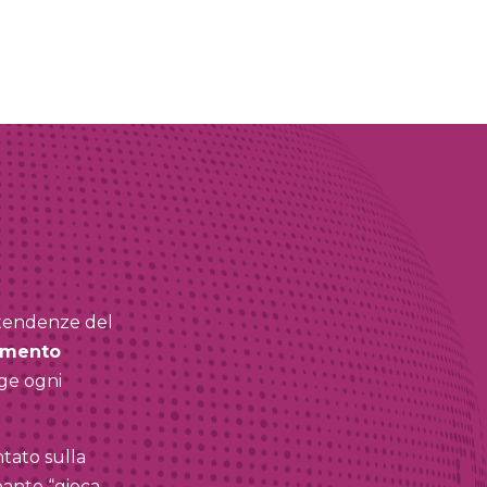
 tendenze del
amento
ge ogni
tato sulla
pante “gioca