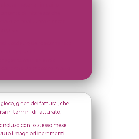
lcuni materiali in cui lo
rgomento di interesse che
chiamato ad analizzare e come
 appresi.
ializzati su quel determinato
rendere pratiche le
anager torni in azienda
ni concrete da mettere in atto.
ioco, gioco dei fatturai, che
ita
in termini di fatturato.
oncluso con lo stesso mese
avuto i maggiori incrementi.
.